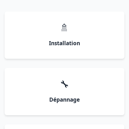
🚿
Installation
🔧
Dépannage