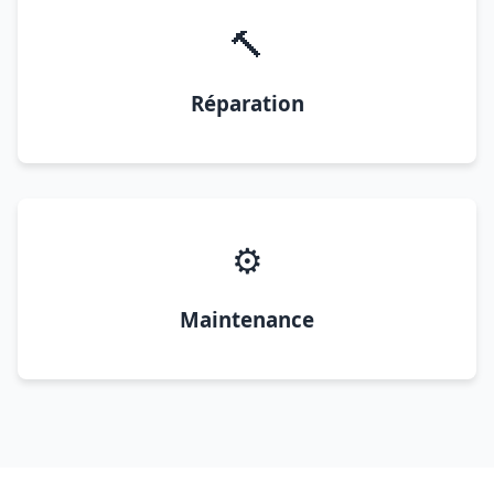
🔨
Réparation
⚙️
Maintenance