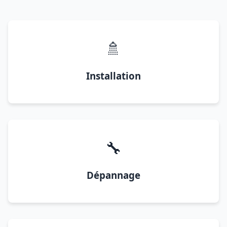
🚿
Installation
🔧
Dépannage