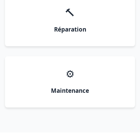
🔨
Réparation
⚙️
Maintenance