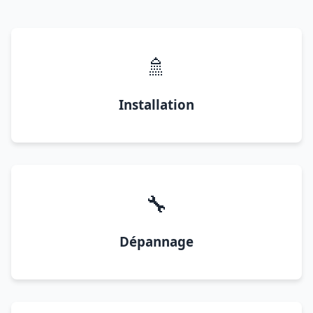
🚿
Installation
🔧
Dépannage