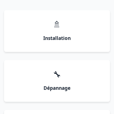
🚿
Installation
🔧
Dépannage