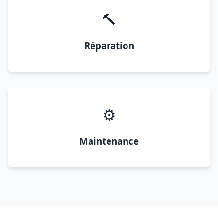
🔨
Réparation
⚙️
Maintenance