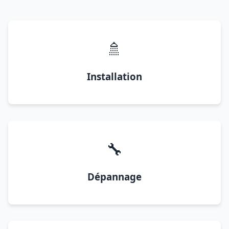
🚿
Installation
🔧
Dépannage