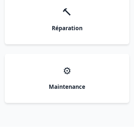
🔨
Réparation
⚙️
Maintenance