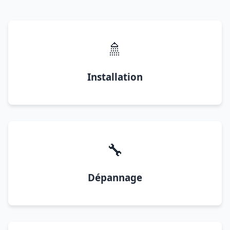
🚿
Installation
🔧
Dépannage