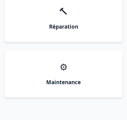
🔨
Réparation
⚙️
Maintenance