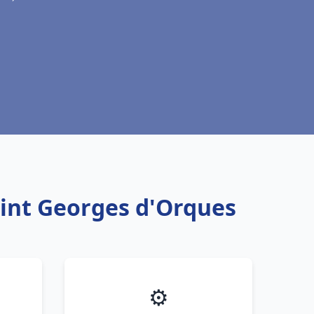
aint Georges d'Orques
⚙️