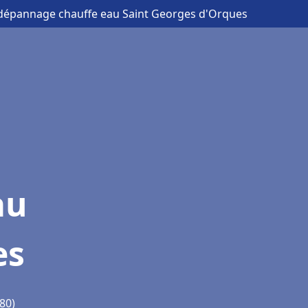
et dépannage chauffe eau Saint Georges d'Orques
au
es
80)