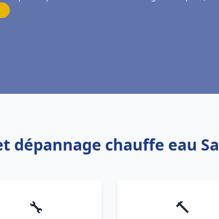
n et dépannage chauffe eau S
🔧
🔨