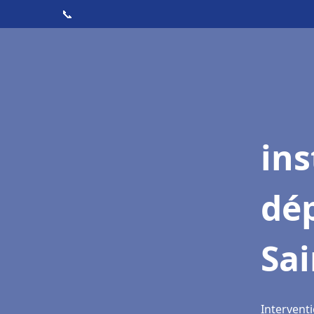
📞
ins
dé
Sa
Intervent