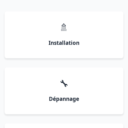
🚿
Installation
🔧
Dépannage