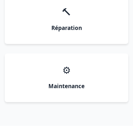
🔨
Réparation
⚙️
Maintenance