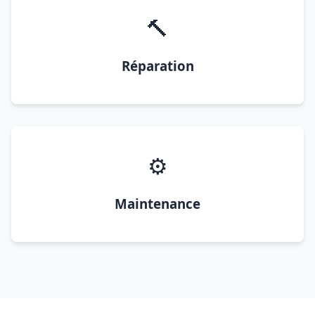
🔨
Réparation
⚙️
Maintenance