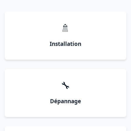
🚿
Installation
🔧
Dépannage