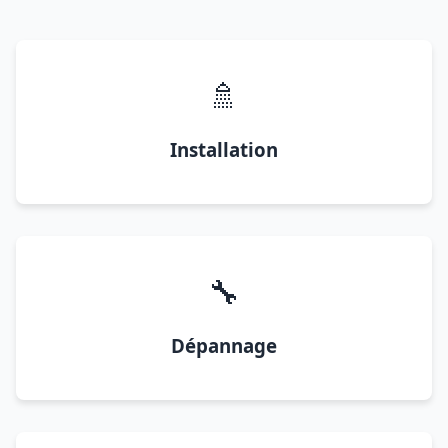
🚿
Installation
🔧
Dépannage