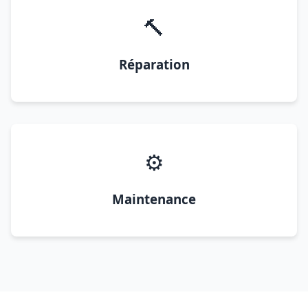
🔨
Réparation
⚙️
Maintenance