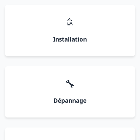
🚿
Installation
🔧
Dépannage