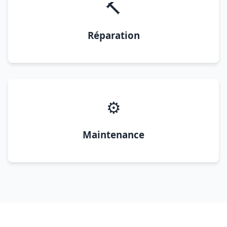
🔨
Réparation
⚙️
Maintenance