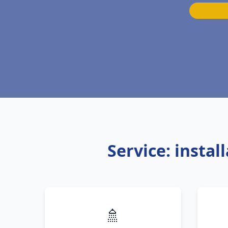
Service: insta
🚿