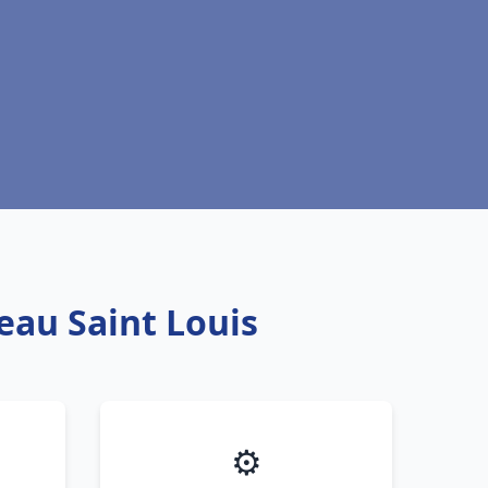
eau Saint Louis
⚙️