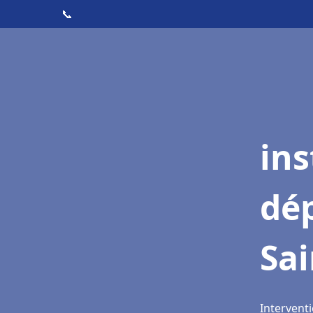
📞
ins
dé
Sai
Interventi