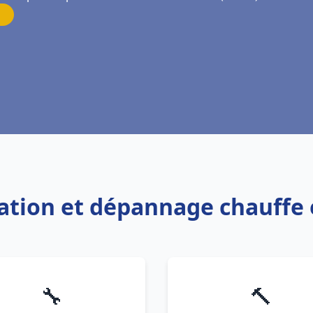
llation et dépannage chauffe 
🔧
🔨