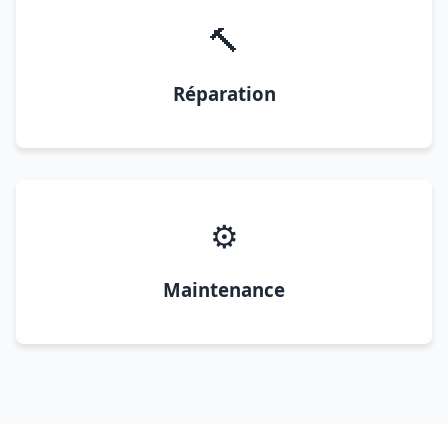
🔨
Réparation
⚙️
Maintenance