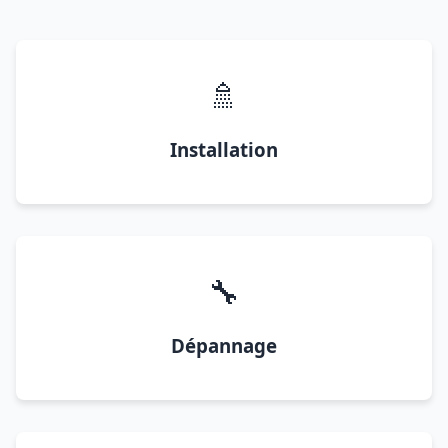
🚿
Installation
🔧
Dépannage