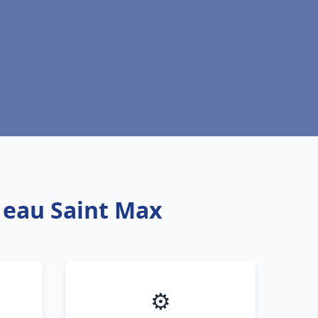
e eau Saint Max
⚙️