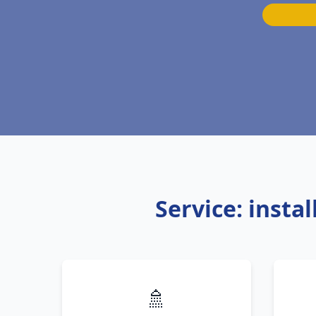
Service: insta
🚿