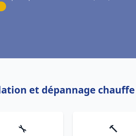
llation et dépannage chauff
🔧
🔨