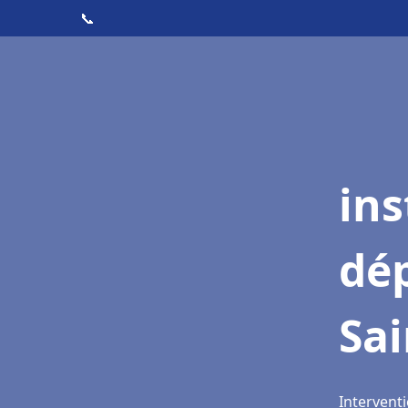
📞
ins
dé
Sa
Interventi