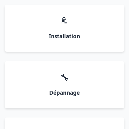
🚿
Installation
🔧
Dépannage