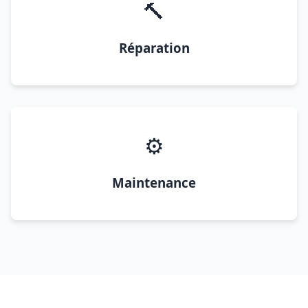
🔨
Réparation
⚙️
Maintenance