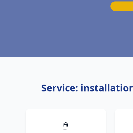
Service: installati
🚿