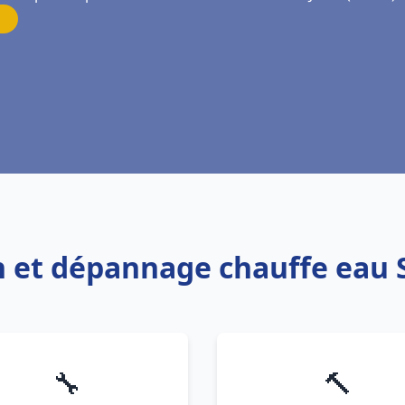
on et dépannage chauffe eau S
🔧
🔨