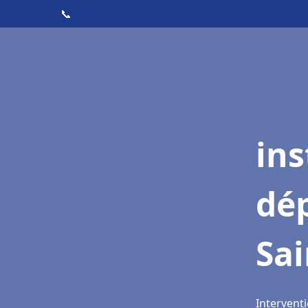
📞
ins
dé
Sai
Interventi