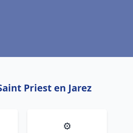
aint Priest en Jarez
⚙️