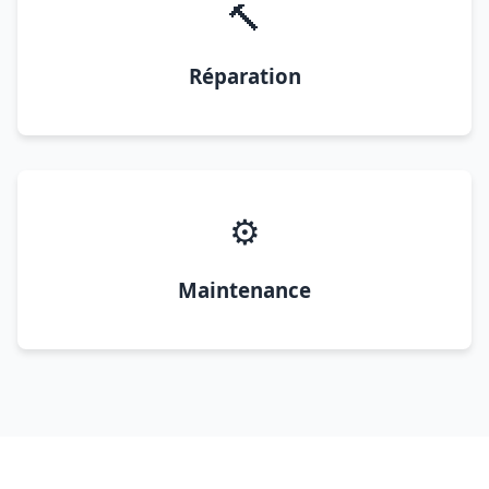
🔨
Réparation
⚙️
Maintenance