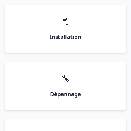
🚿
Installation
🔧
Dépannage