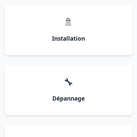
🚿
Installation
🔧
Dépannage