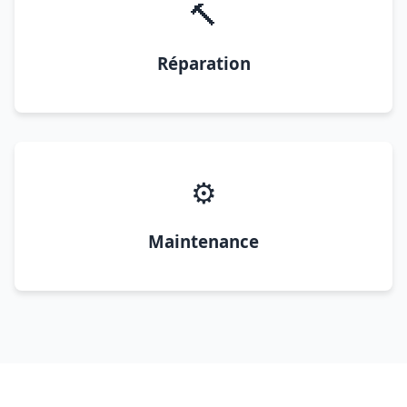
🔨
Réparation
⚙️
Maintenance