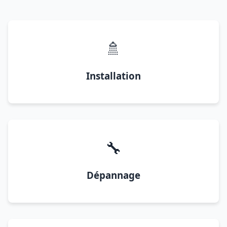
🚿
Installation
🔧
Dépannage