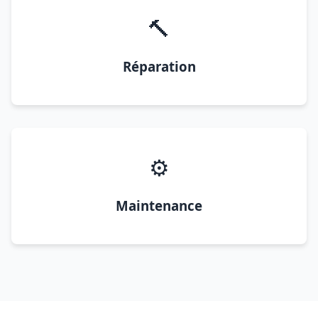
🔨
Réparation
⚙️
Maintenance