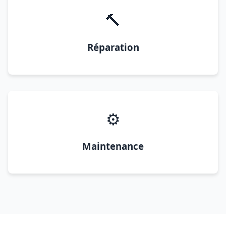
🔨
Réparation
⚙️
Maintenance