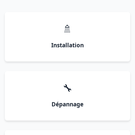
🚿
Installation
🔧
Dépannage