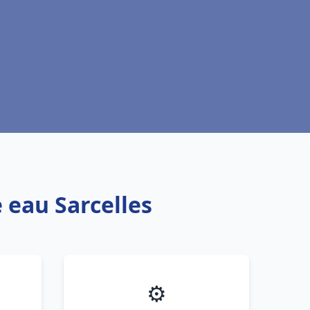
 eau Sarcelles
⚙️