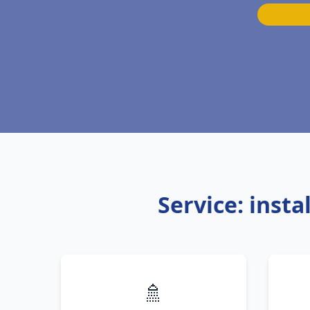
Service: inst
🚿