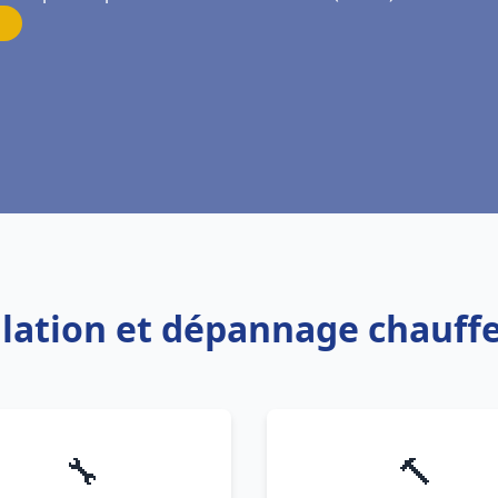
allation et dépannage chauffe
🔧
🔨