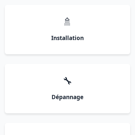
🚿
Installation
🔧
Dépannage