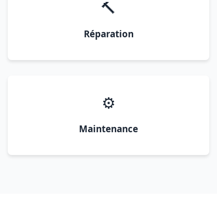
🔨
Réparation
⚙️
Maintenance