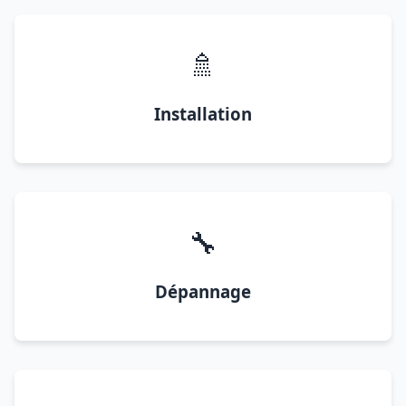
🚿
Installation
🔧
Dépannage