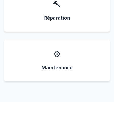
🔨
Réparation
⚙️
Maintenance