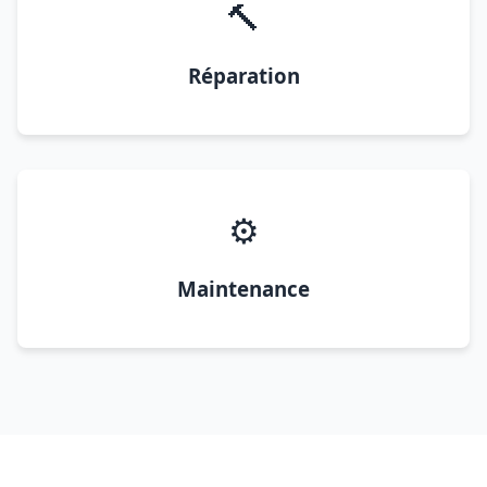
🔨
Réparation
⚙️
Maintenance