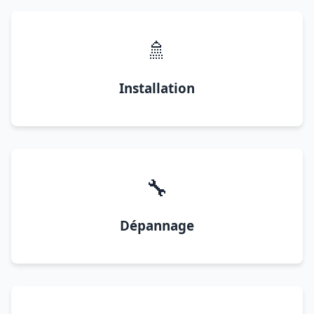
🚿
Installation
🔧
Dépannage