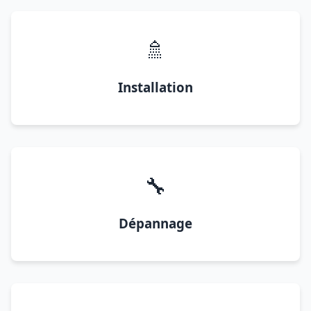
🚿
Installation
🔧
Dépannage