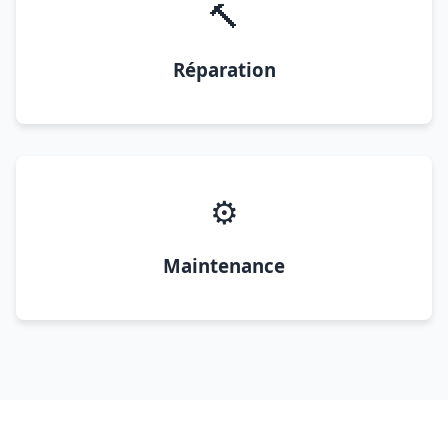
🔨
Réparation
⚙️
Maintenance