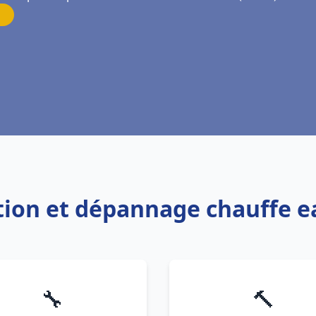
ation et dépannage chauffe e
🔧
🔨