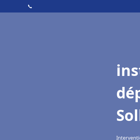
📞
ins
dé
Sol
Interventi