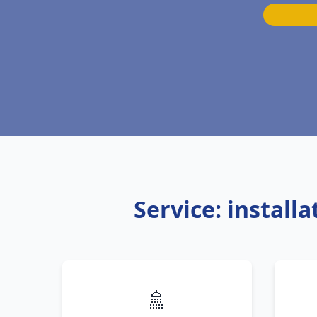
Service: install
🚿