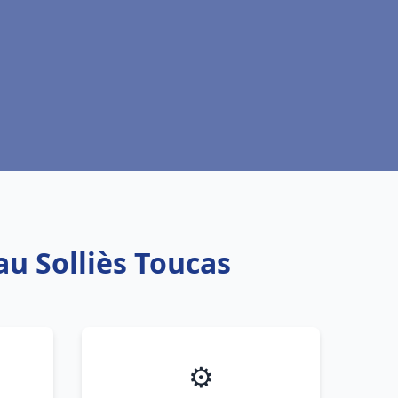
au Solliès Toucas
⚙️