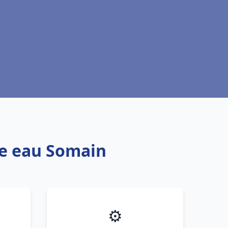
fe eau Somain
⚙️