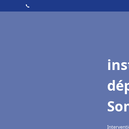
📞
ins
dé
So
Intervent