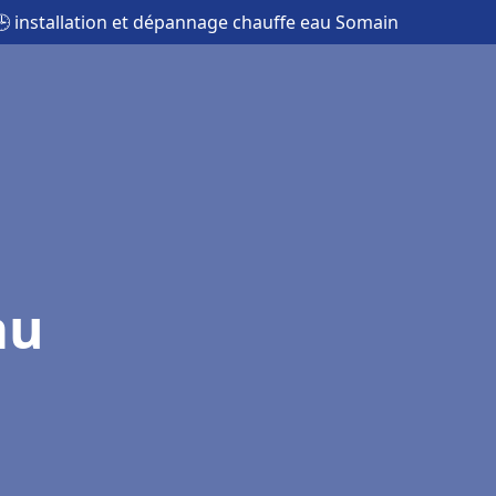
🕒 installation et dépannage chauffe eau Somain
au