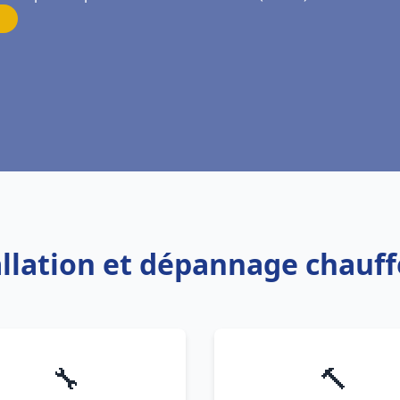
tallation et dépannage chauf
🔧
🔨