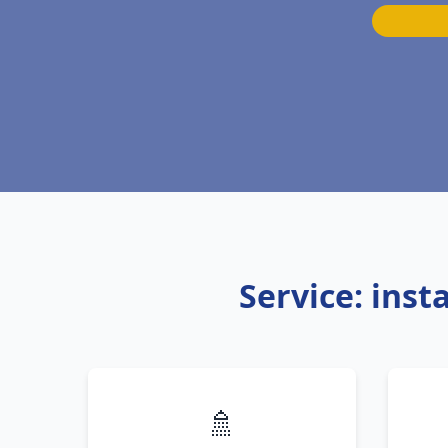
Service: ins
🚿