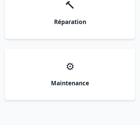
🔨
Réparation
⚙️
Maintenance