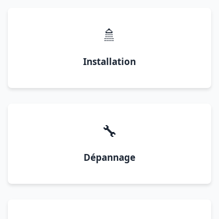
🚿
Installation
🔧
Dépannage