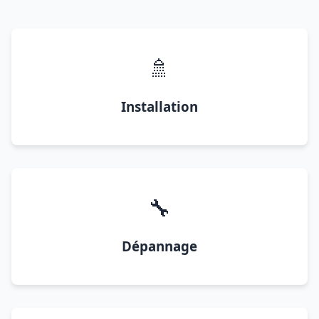
🚿
Installation
🔧
Dépannage