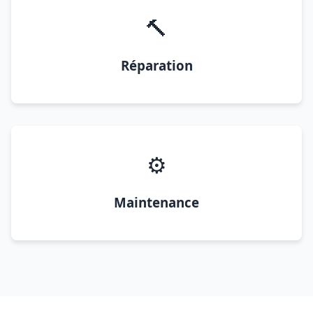
🔨
Réparation
⚙️
Maintenance