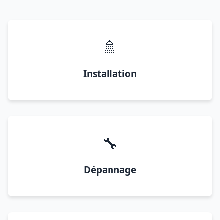
🚿
Installation
🔧
Dépannage