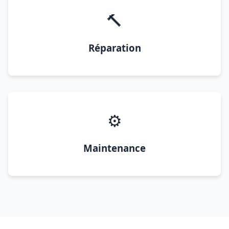
🔨
Réparation
⚙️
Maintenance