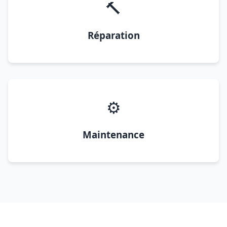
🔨
Réparation
⚙️
Maintenance