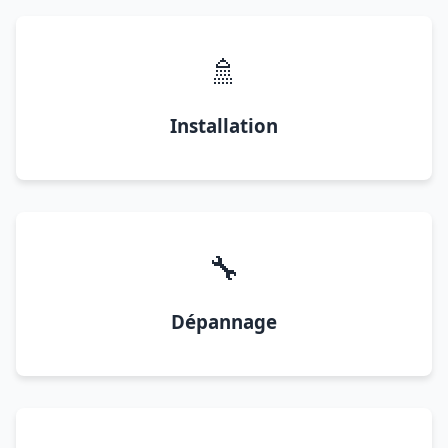
🚿
Installation
🔧
Dépannage