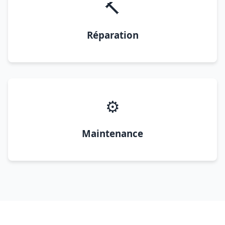
🔨
Réparation
⚙️
Maintenance