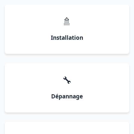
🚿
Installation
🔧
Dépannage