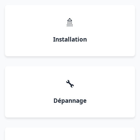
🚿
Installation
🔧
Dépannage