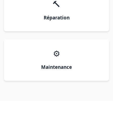
🔨
Réparation
⚙️
Maintenance