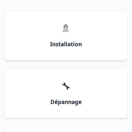
🚿
Installation
🔧
Dépannage