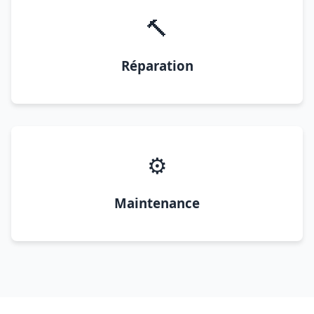
🔨
Réparation
⚙️
Maintenance