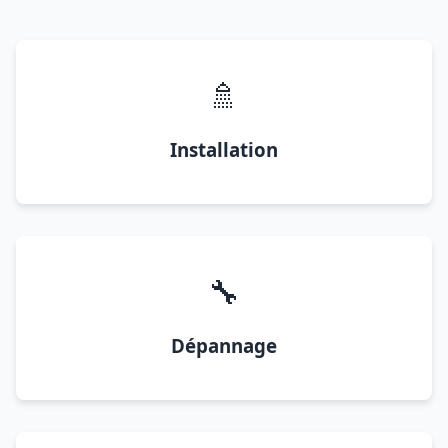
🚿
Installation
🔧
Dépannage