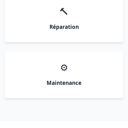
🔨
Réparation
⚙️
Maintenance