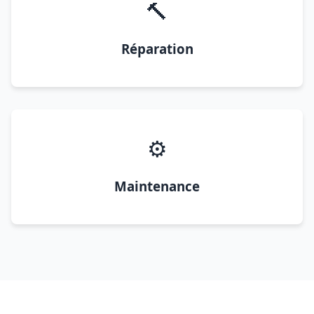
🔨
Réparation
⚙️
Maintenance