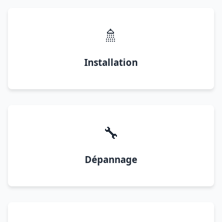
🚿
Installation
🔧
Dépannage