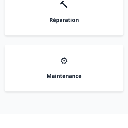
🔨
Réparation
⚙️
Maintenance