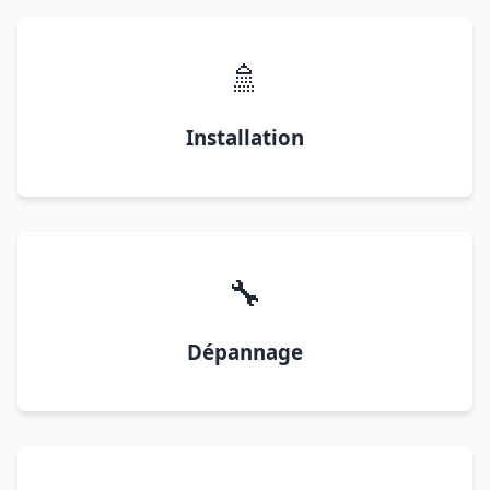
🚿
Installation
🔧
Dépannage