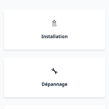
🚿
Installation
🔧
Dépannage