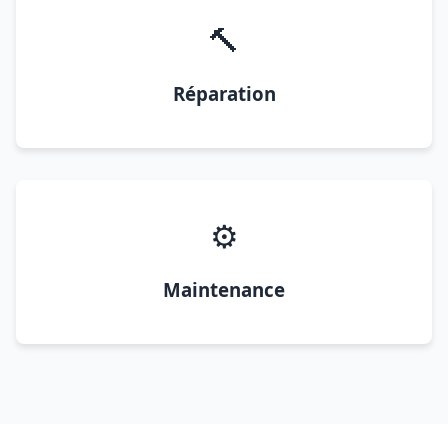
🔨
Réparation
⚙️
Maintenance