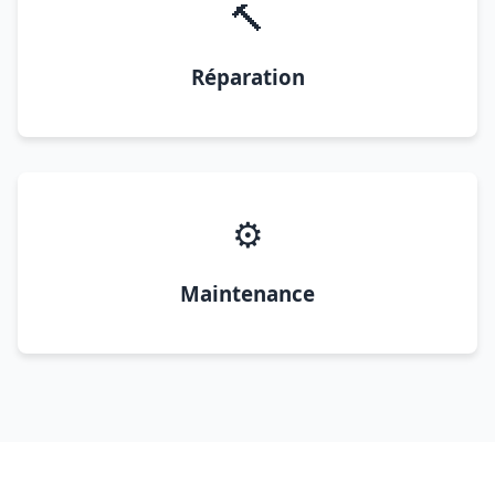
🔨
Réparation
⚙️
Maintenance