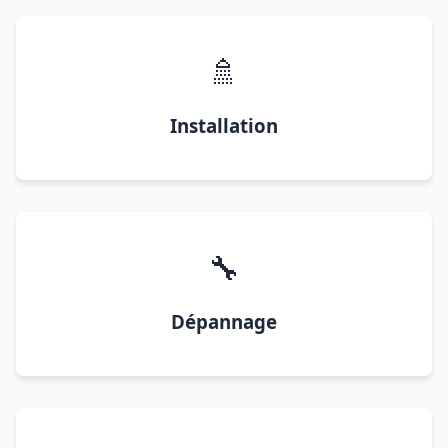
🚿
Installation
🔧
Dépannage