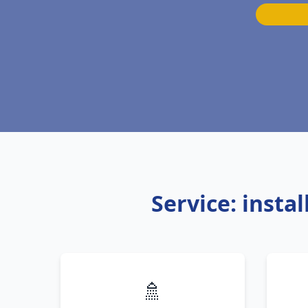
Service: insta
🚿