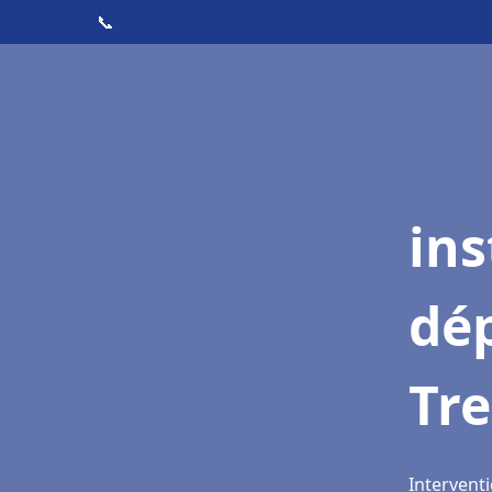
📞
ins
dé
Tre
Interventi