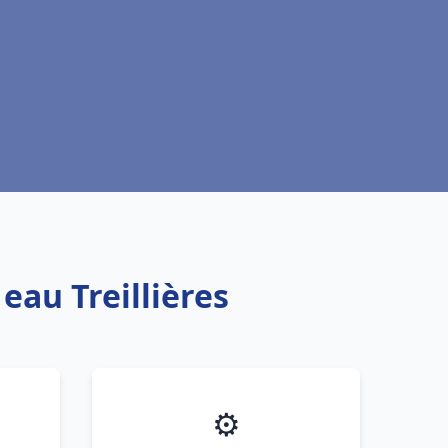
eau Treillières
⚙️