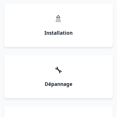
🚿
Installation
🔧
Dépannage