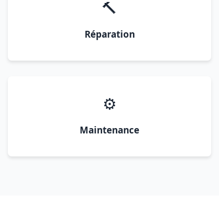
🔨
Réparation
⚙️
Maintenance