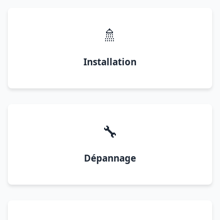
🚿
Installation
🔧
Dépannage