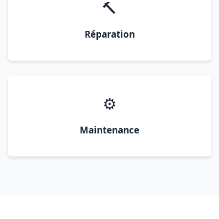
🔨
Réparation
⚙️
Maintenance