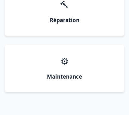
🔨
Réparation
⚙️
Maintenance