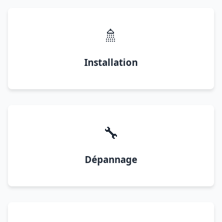
🚿
Installation
🔧
Dépannage