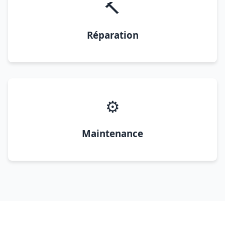
🔨
Réparation
⚙️
Maintenance