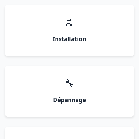
🚿
Installation
🔧
Dépannage