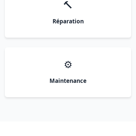
🔨
Réparation
⚙️
Maintenance