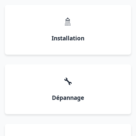
🚿
Installation
🔧
Dépannage