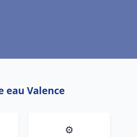
fe eau Valence
⚙️