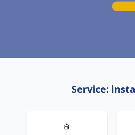
Service: inst
🚿