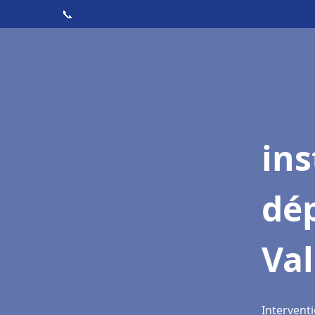
📞
ins
dé
Va
Interventi