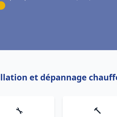
allation et dépannage chauf
🔧
🔨