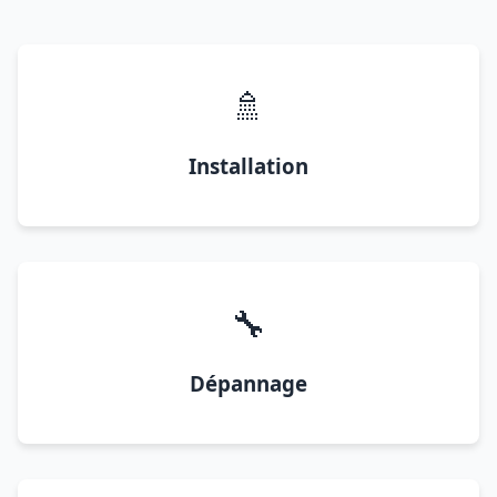
🚿
Installation
🔧
Dépannage