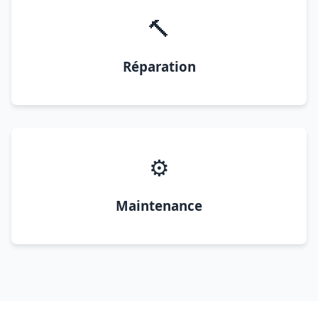
🔨
Réparation
⚙️
Maintenance