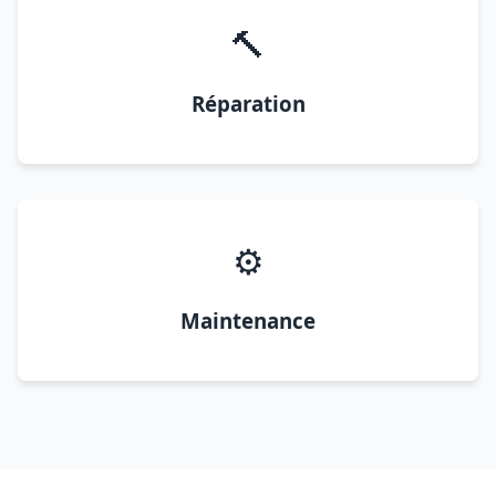
🔨
Réparation
⚙️
Maintenance