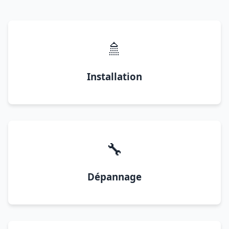
🚿
Installation
🔧
Dépannage