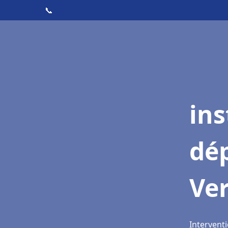
📞
ins
dé
Ve
Intervent