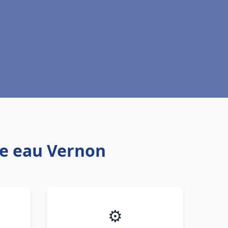
fe eau Vernon
⚙️