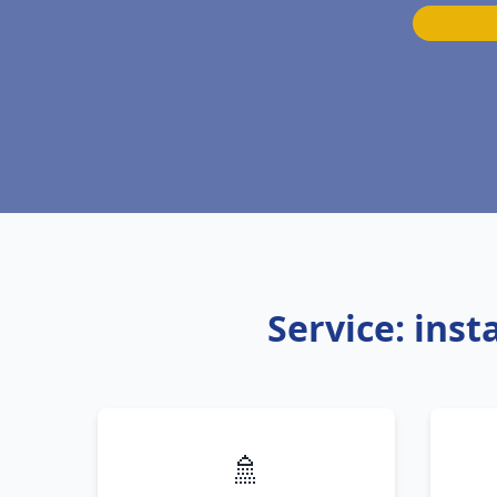
Service: ins
🚿