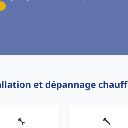
tallation et dépannage chauf
🔧
🔨