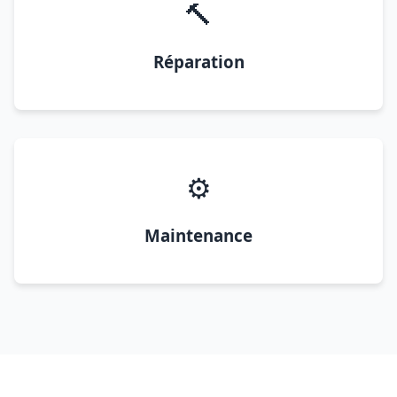
🔨
Réparation
⚙️
Maintenance