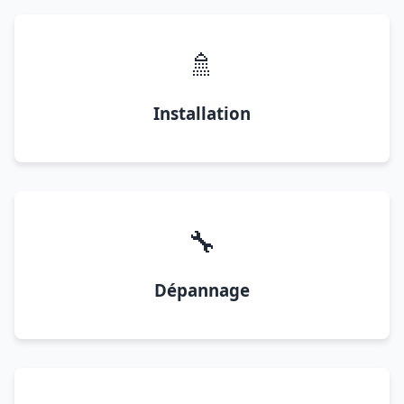
🚿
Installation
🔧
Dépannage